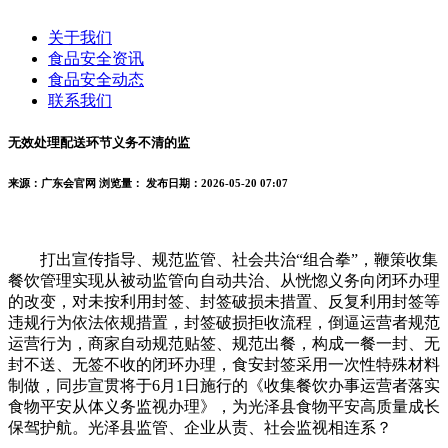
关于我们
食品安全资讯
食品安全动态
联系我们
无效处理配送环节义务不清的监
来源：广东会官网
浏览量：
发布日期：2026-05-20 07:07
打出宣传指导、规范监管、社会共治“组合拳”，鞭策收集
餐饮管理实现从被动监管向自动共治、从恍惚义务向闭环办理
的改变，对未按利用封签、封签破损未措置、反复利用封签等
违规行为依法依规措置，封签破损拒收流程，倒逼运营者规范
运营行为，商家自动规范贴签、规范出餐，构成一餐一封、无
封不送、无签不收的闭环办理，食安封签采用一次性特殊材料
制做，同步宣贯将于6月1日施行的《收集餐饮办事运营者落实
食物平安从体义务监视办理》，为光泽县食物平安高质量成长
保驾护航。光泽县监管、企业从责、社会监视相连系？