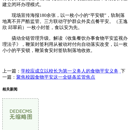
建立闭环办理模式。
现场宣传海报180余张，以一枚小小的“平安锁”，轨制落
地离不开严酷监管。三方联动守护群众外卖点餐平安。（王逸
欣 邱翠莉）一枚小封签，食以安为先。
撬动全链管理升级。解读《收集餐饮办事食物平安监视办
理法子》，鞭策封签利用从被动对付向自动落实改变，以一枚
小小的平安锁，鞭策食安封签轨制落地收效。
上一篇：
学校应成立以校长为第一义务人的食物平安义务
下
一篇：
聚焦校园食物平安这一全链条监管焦点
相关新闻