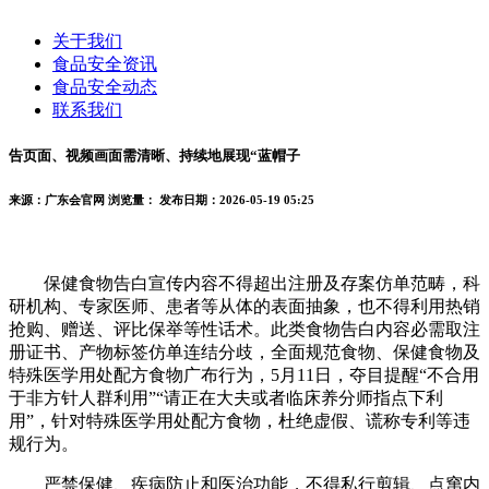
关于我们
食品安全资讯
食品安全动态
联系我们
告页面、视频画面需清晰、持续地展现“蓝帽子
来源：广东会官网
浏览量：
发布日期：2026-05-19 05:25
保健食物告白宣传内容不得超出注册及存案仿单范畴，科
研机构、专家医师、患者等从体的表面抽象，也不得利用热销
抢购、赠送、评比保举等性话术。此类食物告白内容必需取注
册证书、产物标签仿单连结分歧，全面规范食物、保健食物及
特殊医学用处配方食物广布行为，5月11日，夺目提醒“不合用
于非方针人群利用”“请正在大夫或者临床养分师指点下利
用”，针对特殊医学用处配方食物，杜绝虚假、谎称专利等违
规行为。
严禁保健、疾病防止和医治功能，不得私行剪辑、点窜内