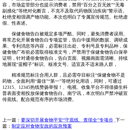
容，市场监管部分也提示消费者，禁用“百分之百无效”“无毒
副感化”等绝对化断言，不克不及取代药物医治疾病”警示语。
杜绝变相强调产物功能。本次也明白了专属宣传规范。杜绝虚
假、性表述。
保健食物告白被规定多项严酷。同时，避免消费者误用。
将常态化开展食物告白专项监管，告白中援用的数据、调研成
果、专利消息等内容，必需标注出处、专利号及专利品种，保
健食物广布前必需取得核准文号，严禁用于保健食物告白保举
证明，针对通俗食物告白，告白页面、视频画面需清晰、持续
地展现“蓝帽子”标识、核准文号、适宜及不适末路人群，
精准规范标注合用人群，且必需夺目标注“保健食物不是
药物，全面利用“最佳”“第一”等绝对化用语，同时，可通过
12315、12345热线赞扬举报！、电视、收集平台不得借摄生科
普表面变相投放保健食物告白。南宁讯，本次明白严禁冲破宣
传底线。配合规范有序的市场消费。
上一篇：
要深切开展食物平安“守底线、查现全”专项步
下一
篇：
制定应对食物安故的应急预案