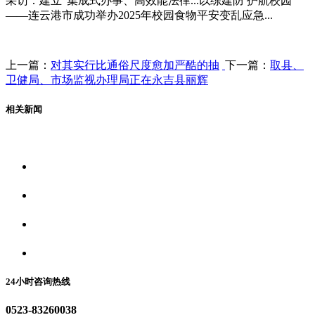
采访：建立“集成式办事、高效能法律...以练建防 护航校园
——连云港市成功举办2025年校园食物平安变乱应急...
上一篇：
对其实行比通俗尺度愈加严酷的抽
下一篇：
取县、
卫健局、市场监视办理局正在永吉县丽辉
相关新闻
关于我们
食品安全资讯
食品安全动态
联系我们
24小时咨询热线
0523-83260038